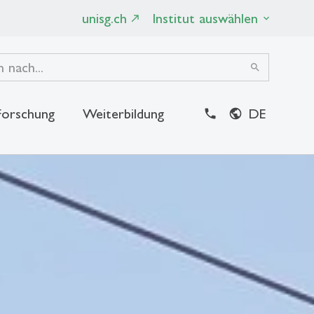
unisg.ch
Institut auswählen
search
Forschung
Weiterbildung
DE
close