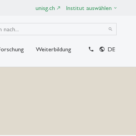
unisg.ch
Institut auswählen
search
Forschung
Weiterbildung
DE
close