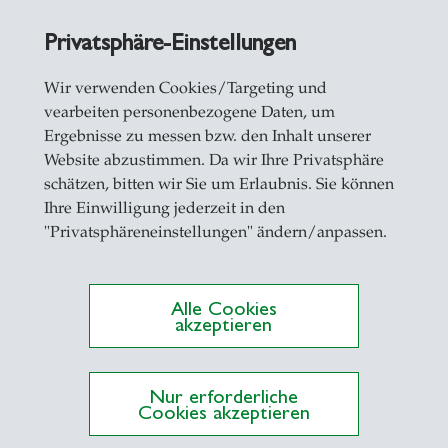
Privatsphäre-Einstellungen
kedIn
|
Researchgate
|
ORCID
: 0000-0003-3149-03
Wir verwenden Cookies/Targeting und
vearbeiten personenbezogene Daten, um
Ergebnisse zu messen bzw. den Inhalt unserer
auf der
englischsprachigen Seite
oder auf
seiner p
Website abzustimmen. Da wir Ihre Privatsphäre
schätzen, bitten wir Sie um Erlaubnis. Sie können
Ihre Einwilligung jederzeit in den
"Privatsphäreneinstellungen" ändern/anpassen.
Alle Cookies
akzeptieren
rschung und
blikationen
Nur erforderliche
Cookies akzeptieren