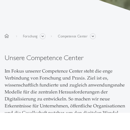
home
Forschung
Competence Center
Unsere Competence Center
Im Fokus unserer Competence Center steht die enge
Verbindung von Forschung und Praxis. Ziel ist es,
wissenschaftlich fundierte und zugleich anwendungsnahe
Modelle für die zentralen Herausforderungen der
Digitalisierung zu entwickeln. So machen wir neue
Erkenntnisse für Unternehmen, öffentliche Organisationen
und die Gesellschaft nutzbar, um den digitalen Wandel
souverän zu gestalten. Unsere Competence Center
widmen sich Themen wie Künstlicher Intelligenz,