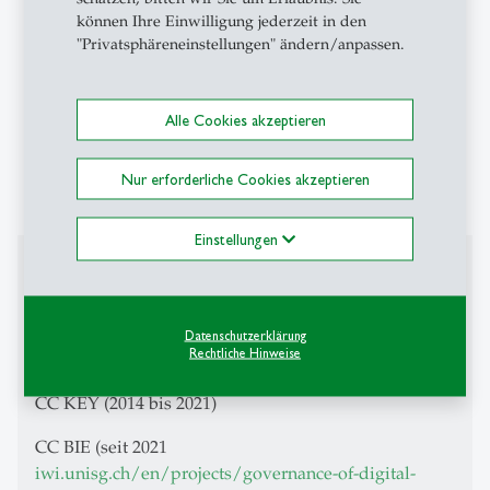
Aktuelle Veranstaltungen in CAS:
können Ihre Einwilligung jederzeit in den
"Privatsphäreneinstellungen" ändern/anpassen.
CeMaP: Digitale Transformation in der
öffentlichen Verwaltung
CAS Digital Government: Digital
Alle Cookies akzeptieren
Transformation in public administration
Nur erforderliche Cookies akzeptieren
Einstellungen
Projekte
Führung von Kompetenzzentren am IWI-HSG
Datenschutzerklärung
Rechtliche Hinweise
CC HNE (2004 bis 2014)
CC KEY (2014 bis 2021)
CC BIE (seit 2021
iwi.unisg.ch/en/projects/governance-of-digital-