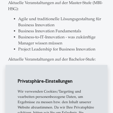
Aktuelle Veranstaltungen auf der Master-Stufe (MBI-
HSG):
Agile und traditionelle Lösungsgestaltung für
Business Innovation
Business Innovation Fundamentals
Business-to-IT-Innovation - was zukünftige
Manager wissen müssen
Project Leadership for Business Innovation
Aktuelle Veranstaltungen auf der Bachelor-Stufe:
Projektmanagement in Zeiten von Agilität und
Digitalisierung
Privatsphäre-Einstellungen
Aktuelle Veranstaltungen im Exec. MBA in Business
Engineering (EMBE-HSG):
Wir verwenden Cookies/Targeting und
vearbeiten personenbezogene Daten, um
Neue Formen der Zusammenarbeit
Ergebnisse zu messen bzw. den Inhalt unserer
Website abzustimmen. Da wir Ihre Privatsphäre
(Organisational Design)
schätzen, bitten wir Sie um Erlaubnis. Sie