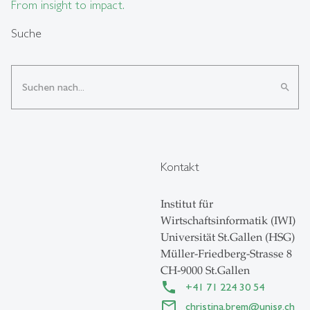
From insight to impact.
Suche
search
Kontakt
Institut für
Wirtschaftsinformatik (IWI)
Universität St.Gallen (HSG)
Müller-Friedberg-Strasse 8
CH-9000 St.Gallen
+41 71 224 30 54
christina.brem
@
unisg.ch