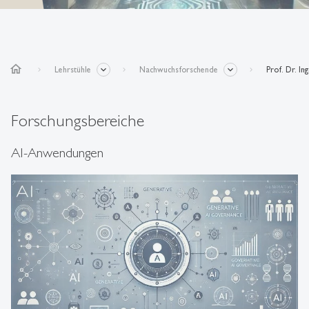
home
Lehrstühle
Nachwuchsforschende
Prof. Dr. In
Forschungsbereiche
AI-Anwendungen