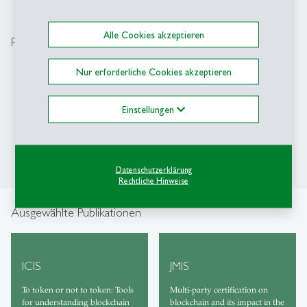
Alle Cookies akzeptieren
Projekte
Blockchain Cardossier | Department of Informatics
Nur erforderliche Cookies akzeptieren
| UZH
Blockchain Consortia Study | Department of
Einstellungen
Informatics | UZH
Datenschutzerklärung
Rechtliche Hinweise
Ausgewählte Publikationen
ICIS
JMIS
To token or not to token: Tools
Multi-party certification on
for understanding blockchain
blockchain and its impact in the