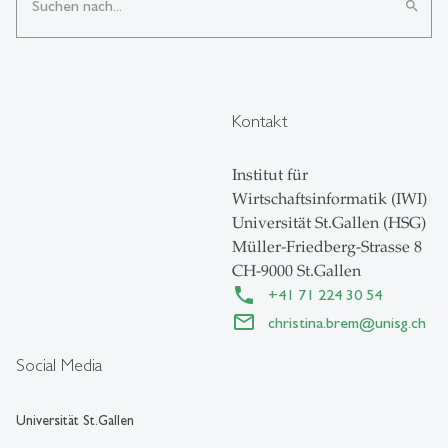
search
Kontakt
Institut für
Wirtschaftsinformatik (IWI)
Universität St.Gallen (HSG)
Müller-Friedberg-Strasse 8
CH-9000 St.Gallen
+41 71 224 30 54
christina.brem
@
unisg.ch
Social Media
Universität St.Gallen