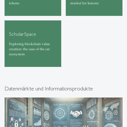
tokens
market for lemons
ScholarSpace
Exploring blockchain value
creation: the case of the car
ecosystem
Datenmärkte und Informationsprodukte