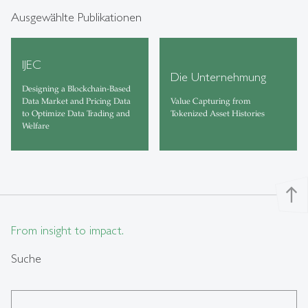
Ausgewählte Publikationen
IJEC
Die Unternehmung
Designing a Blockchain-Based
Data Market and Pricing Data
Value Capturing from
to Optimize Data Trading and
Tokenized Asset Histories
Welfare
north
From insight to impact.
Suche