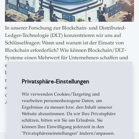
In unserer Forschung zur Blockchain- und Distributed-
Ledger-Technologie (DLT) konzentrieren wir uns auf
Schlüsselfragen: Wann und warum ist der Einsatz von
Blockchain erforderlich? Wie können Blockchain/DLT-
Systeme einen Mehrwert für Unternehmen schaffen und
erfassen? Ferner erforschen wir, wie man ein Konsortium
bestehend aus verschiedenen Stakeholdern effizient
managen kann. Die Beantwortung solcher Fragen ist
Privatsphäre-Einstellungen
entscheidend für das Verständnis und die Optimierung
Wir verwenden Cookies/Targeting und
des Einsatzes dieser Technologien in einer Vielzahl von
vearbeiten personenbezogene Daten, um
Anwendungsbereichen.
Ergebnisse zu messen bzw. den Inhalt unserer
Website abzustimmen. Da wir Ihre Privatsphäre
schätzen, bitten wir Sie um Erlaubnis. Sie
können Ihre Einwilligung jederzeit in den
"Privatsphäreneinstellungen" ändern/anpassen.