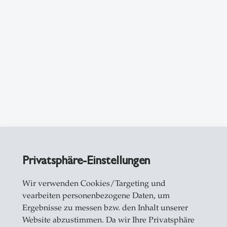
es Abfallaufkommens in der Schweiz - rund 74 Mi
Privatsphäre-Einstellungen
ressourcenschonendes Bauen zu fördern. Im Auftr
eam ein Plattformkonzept entwickelt mit dem Zie
Wir verwenden Cookies/Targeting und
vearbeiten personenbezogene Daten, um
erialien zu erleichtern. Dazu wurde in einer ers
Ergebnisse zu messen bzw. den Inhalt unserer
itet, unter welchen Bedingungen ein Plattformans
Website abzustimmen. Da wir Ihre Privatsphäre