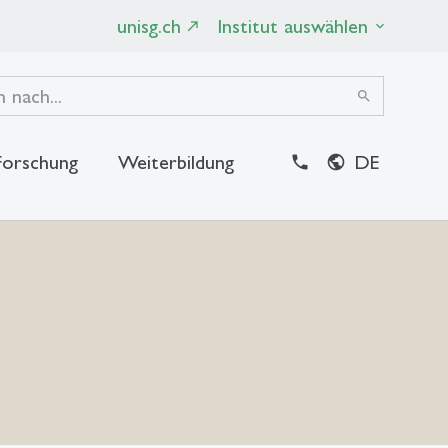
unisg.ch
Institut auswählen
search
Forschung
Weiterbildung
DE
close