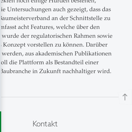
spekten noch einige Hürden bestehen,
ie Untersuchungen auch gezeigt, dass das
Baumeisterverband an der Schnittstelle zu
fasst acht Features, welche über den
bei wurde der regulatorischen Rahmen sowie
es Konzept vorstellen zu können. Darüber
en werden, aus akademischen Publikationen
l die Plattform als Bestandteil einer
e Baubranche in Zukunft nachhaltiger wird.
north
Kontakt