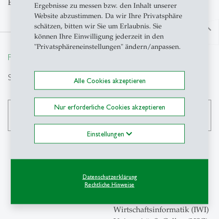
Experience zu mehr Kundenzufriedenheit!
Ergebnisse zu messen bzw. den Inhalt unserer
Website abzustimmen. Da wir Ihre Privatsphäre
schätzen, bitten wir Sie um Erlaubnis. Sie
north
können Ihre Einwilligung jederzeit in den
"Privatsphäreneinstellungen" ändern/anpassen.
From insight to impact.
Suche
Alle Cookies akzeptieren
Nur erforderliche Cookies akzeptieren
search
Einstellungen
Kontakt
Datenschutzerklärung
Rechtliche Hinweise
Institut für
Wirtschaftsinformatik (IWI)