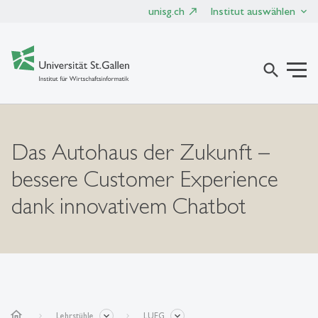
unisg.ch
Institut auswählen
search
Das Autohaus der Zukunft –
bessere Customer Experience
dank innovativem Chatbot
home
Lehrstühle
LUEG