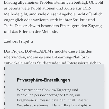
Lösung allgemeiner Problemstellungen beiträgt. Obwohl
es bereits viele Publikationen und Kurse zur DSR-
Methode gibt, sind viele dieser Angebote nicht öffentlich
zugänglich oder variieren stark in ihrer Struktur und
Tiefe. Dies erschwert besonders Einsteigern den Zugang
und das Erlernen der Methode.
Ziel des Projekts
Das Projekt DSR-ACADEMY möchte diese Hürden
überwinden, indem es eine E-Learning-Plattform
entwickelt, auf der Studierende und Interessierte sich in
DSR weiterbilden können. In der ersten Phase werden
wichtige DSR-Themen identifiziert und eine Plattform
Privatsphäre-Einstellungen
gestaltet, die später drei Hauptinhalte bietet: 1. Interviews
mit führenden DSR-Autoren, 2. interaktive Lernvideos für
Wir verwenden Cookies/Targeting und
selbstgesteuertes Lernen, 3. praktische DSR-Projekte, um
vearbeiten personenbezogene Daten, um
den Wissenstransfer in die Praxis zu fördern. Diese
Ergebnisse zu messen bzw. den Inhalt unserer
Plattform soll den Einstieg in DSR erleichtern und ein
Website abzustimmen. Da wir Ihre Privatsphäre