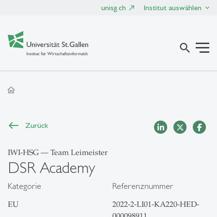
unisg.ch
Institut auswählen
search
home
Zurück
IWI-HSG — Team Leimeister
DSR Academy
Kategorie
Referenznummer
EU
2022-2-LI01-KA220-HED-
000098911