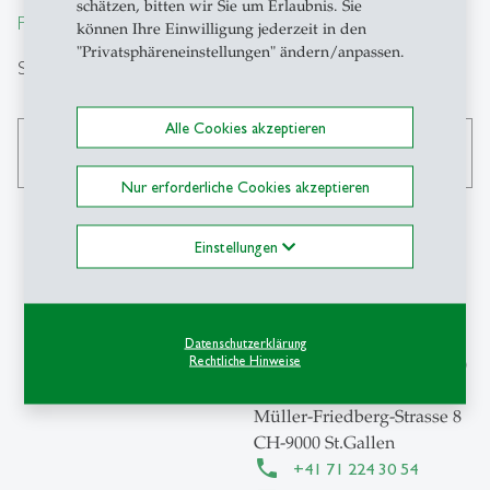
schätzen, bitten wir Sie um Erlaubnis. Sie
From insight to impact.
können Ihre Einwilligung jederzeit in den
"Privatsphäreneinstellungen" ändern/anpassen.
Suche
Alle Cookies akzeptieren
search
Nur erforderliche Cookies akzeptieren
Einstellungen
Kontakt
Institut für
Datenschutzerklärung
Rechtliche Hinweise
Wirtschaftsinformatik (IWI)
Universität St.Gallen (HSG)
Müller-Friedberg-Strasse 8
CH-9000 St.Gallen
+41 71 224 30 54