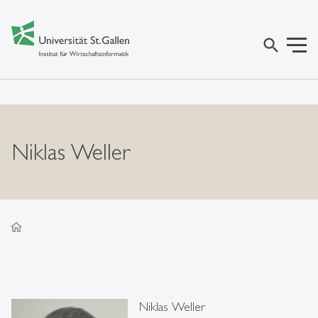
search
Niklas Weller
home
Niklas Weller