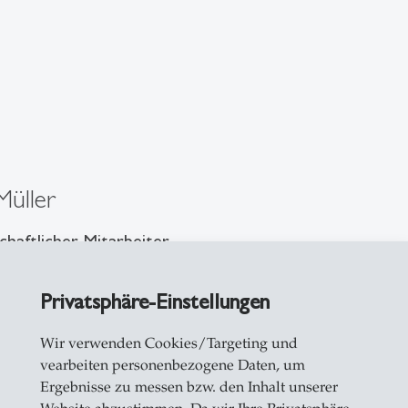
Müller
haftlicher Mitarbeiter
iedberg Strasse 8
Privatsphäre-Einstellungen
28
Wir verwenden Cookies/Targeting und
allen
vearbeiten personenbezogene Daten, um
eiben
Ergebnisse zu messen bzw. den Inhalt unserer