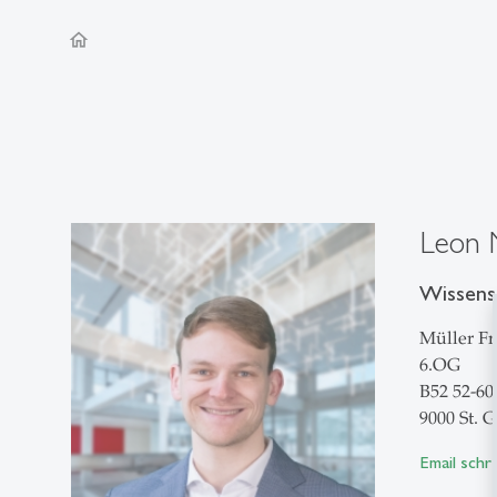
home
Leon 
Wissensc
Müller Fr
6.OG
B52 52-60
9000 St. G
Email schr