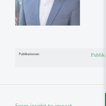
Publikationen
Publik
From insight to impact.