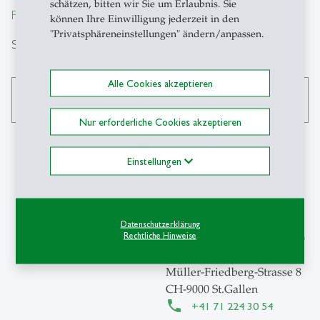
schätzen, bitten wir Sie um Erlaubnis. Sie
From insight to impact.
können Ihre Einwilligung jederzeit in den
"Privatsphäreneinstellungen" ändern/anpassen.
Suche
Alle Cookies akzeptieren
search
Nur erforderliche Cookies akzeptieren
Einstellungen
Kontakt
Institut für
Datenschutzerklärung
Rechtliche Hinweise
Wirtschaftsinformatik (IWI)
Universität St.Gallen (HSG)
Müller-Friedberg-Strasse 8
CH-9000 St.Gallen
+41 71 224 30 54