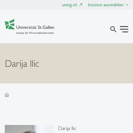
unisg.ch
Institut auswählen
search
Darija Ilic
home
Darija Ilic