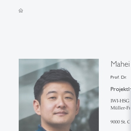
home
Mahei 
Prof. Dr.
Projektl
IWI-HSG
Müller-Fr
9000 St. G