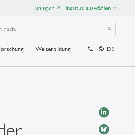
unisg.ch
Institut auswählen
search
Forschung
Weiterbildung
DE
close
der