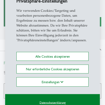
Privatsphäre-Einstellungen
Projektstart
01.04.2020
Wir verwenden Cookies/Targeting und
Fördermittel
SNF
vearbeiten personenbezogene Daten, um
Ergebnisse zu messen bzw. den Inhalt unserer
east
Website abzustimmen. Da wir Ihre Privatsphäre
schätzen, bitten wir Sie um Erlaubnis. Sie
können Ihre Einwilligung jederzeit in den
"Privatsphäreneinstellungen" ändern/anpassen.
north
Alle Cookies akzeptieren
From insight to impact.
Nur erforderliche Cookies akzeptieren
Suche
Einstellungen
search
Datenschutzerklärung