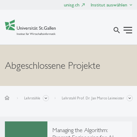
unisg.ch
Institut auswählen
search
Abgeschlossene Projekte
home
Lehrstühle
Lehrstuhl Prof. Dr. Jan Marco Leimeister
Managing the Algorithm: