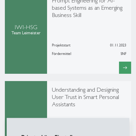
Prompt Engineering for AI-
based Systems as an Emerging
Business Skill
IWI-HSG
Team Leimeister
Projektstart
01.11.2023
Fördermittel
SNF
east
Understanding and Designing
User Trust in Smart Personal
Assistants
IWI-HSG
Team Leimeister