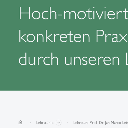
Hoch-motiviert
konkreten Prax
durch unseren 
home
Lehrstühle
Lehrstuhl Prof. Dr. Jan Marco Lei