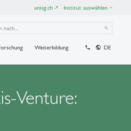
unisg.ch
Institut auswählen
search
Forschung
Weiterbildung
DE
close
is-Venture: