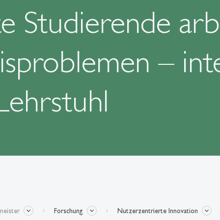
e Studierende arb
isproblemen – int
Lehrstuhl
meister
Forschung
Nutzerzentrierte Innovation