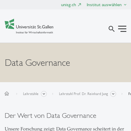
unisg.ch
Institut auswählen
search
Data Governance
home
Lehrstühle
Lehrstuhl Prof. Dr. Reinhard Jung
F
Der Wert von Data Governance
Unsere Forschung zeigt: Data Governance scheitert in der