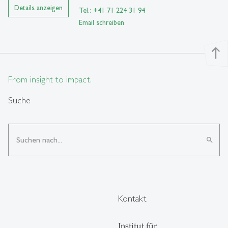
Details anzeigen
Tel.: +41 71 224 31 94
Email schreiben
north
From insight to impact.
Suche
search
Kontakt
Institut für