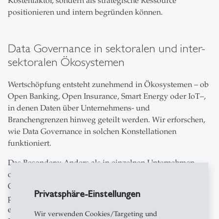
Kostenfaktor, sondern als strategische Ressource
positionieren und intern begründen können.
Data Governance in sektoralen und inter-
sektoralen Ökosystemen
Wertschöpfung entsteht zunehmend in Ökosystemen – ob
Open Banking, Open Insurance, Smart Energy oder IoT–,
in denen Daten über Unternehmens- und
Branchengrenzen hinweg geteilt werden. Wir erforschen,
wie Data Governance in solchen Konstellationen
funktioniert.
Das Besondere: Anders als in einzelnen Unternehmen
oder auf Plattformen gibt es hier keinen zentralen
Orchestrator, der die Regeln vorgibt. Steuerung entsteht
Privatsphäre-Einstellungen
polyzentrisch, im Zusammenspiel von Regulierern,
etablierten Unternehmen, neuen Marktteilnehmern und
Wir verwenden Cookies/Targeting und