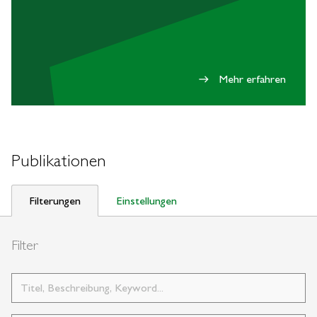
Mehr erfahren
east
Publikationen
Filterungen
Einstellungen
Filter