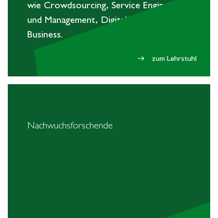
wie Crowdsourcing, Service Engineering
und Management, Digital und Internet
Business.
zum Lehrstuhl
east
Nachwuchsforschende