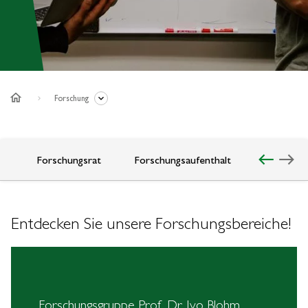
home
Forschung
west
east
e
Forschungsrat
Forschungsaufenthalt
Entdecken Sie unsere Forschungsbereiche!
Forschungsgruppe Prof. Dr. Ivo Blohm